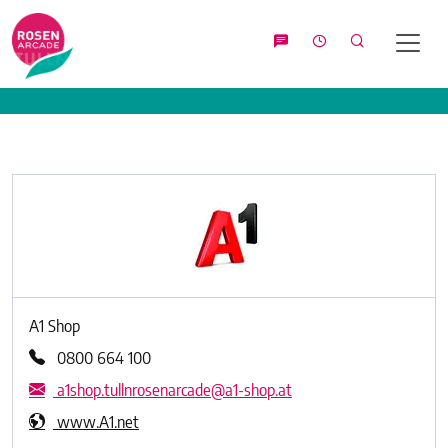
Suche
A1 Shop
0800 664 100
a1shop.tullnrosenarcade@a1-shop.at
www.A1.net