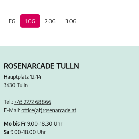
A1 Shop
EG
1.OG
2.OG
3.OG
Betty Barclay
dm drogerie markt
Humanic
mister★lady
Müller
ROSENARCADE TULLN
Nanu Nana
Hauptplatz 12-14
New Yorker
3430 Tulln
ONLY
ROMA Friseurbedarf
Tel.:
+43 2272 68866
Thalia
E-Mail:
office(at)rosenarcade.at
TUI Das Reisebüro
zero | LERROS
Mo bis Fr
9.00-18.30 Uhr
Sa
9.00-18.00 Uhr